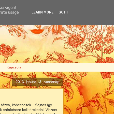
user-agent
erate usage
LEARN MORE
GOT IT
Kapcsolat
2013. január 13., vasárnap
fázva, köhécseltek... Sajnos így
 erősítésére kell törekedni. Viszont