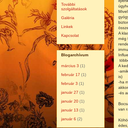
ilyen
További
úgyho
szolgáltatások
Mivel
gyóg
Galéria
bizto
Linkek
össze
A kla
Kapcsolat
még f
rende
immun
Influ
Blogarchívum
többe
A ked
március 3
(1)
-amik
február 17
(1)
is)
-ha m
február 3
(1)
akkor
január 27
(1)
-és a
január 20
(1)
Bocsá
van r
január 13
(1)
január 6
(2)
Köhög
édes,