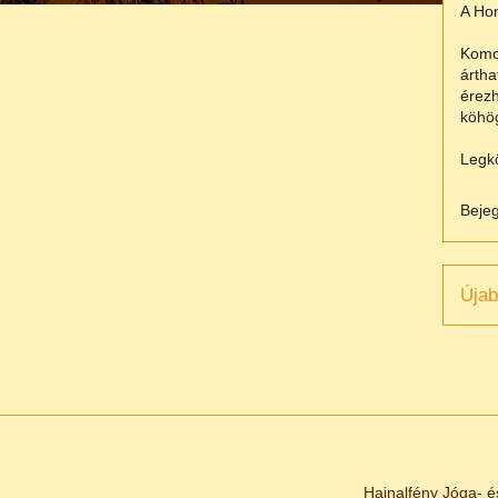
A Hom
Komol
ártha
érezh
köhög
Legkö
Beje
Újab
Hajnalfény Jóga- é