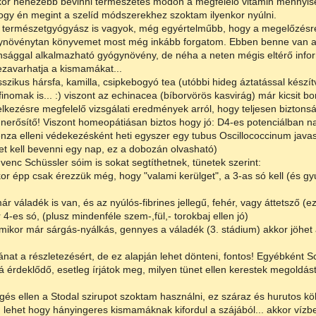
kor nehezebb bevinni természetes módon a megfelelő vitamin mennyisé
gy én megint a szelíd módszerekhez szoktam ilyenkor nyúlni.
 természetgyógyász is vagyok, még egyértelműbb, hogy a megelőzésre
ynövénytan könyvemet most még inkább forgatom. Ebben benne van az
nsággal alkalmazható gyógynövény, de néha a neten mégis eltérő informá
zavarhatja a kismamákat...
sszikus hársfa, kamilla, csipkebogyó tea (utóbbi hideg áztatással készí
inomak is... :) viszont az echinacea (bíborvörös kasvirág) már kicsit b
lkezésre megfelelő vizsgálati eredmények arról, hogy teljesen biztons
erősítő! Viszont homeopátiásan biztos hogy jó: D4-es potenciálban nap
enza elleni védekezésként heti egyszer egy tubus Oscillococcinum jav
t kell bevenni egy nap, ez a dobozán olvasható)
venc Schüssler sóim is sokat segtíthetnek, tünetek szerint:
or épp csak érezzük még, hogy "valami kerülget", a 3-as só kell (és g
ár váladék is van, és az nyúlós-fibrines jellegű, fehér, vagy áttetsző (
 4-es só, (plusz mindenféle szem-,fül,- torokbaj ellen jó)
mikor már sárgás-nyálkás, gennyes a váladék (3. stádium) akkor jöhet 
nat a részletezésért, de ez alapján lehet dönteni, fontos! Egyébként S
á érdeklődő, esetleg írjátok meg, milyen tünet ellen kerestek megoldást
és ellen a Stodal szirupot szoktam használni, ez száraz és hurutos kö
 lehet hogy hányingeres kismamáknak kifordul a szájából... akkor vízben