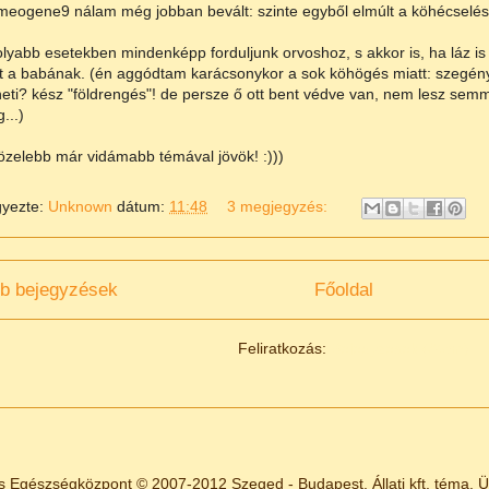
eogene9 nálam még jobban bevált: szinte egyből elmúlt a köhécselés
yabb esetekben mindenképp forduljunk orvoshoz, s akkor is, ha láz is 
t a babának. (én aggódtam karácsonykor a sok köhögés miatt: szegén
eti? kész "földrengés"! de persze ő ott bent védve van, nem lesz semm
...)
zelebb már vidámabb témával jövök! :)))
gyezte:
Unknown
dátum:
11:48
3 megjegyzés:
b bejegyzések
Főoldal
Feliratkozás:
Bejegyzések (Atom)
s Egészségközpont © 2007-2012 Szeged - Budapest. Állati kft. téma. 