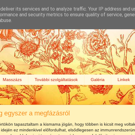
eliver its services and to analyze traffic. Your IP address and 
ormance and security metrics to ensure quality of service, gen
abuse.
Masszázs
További szolgáltatások
Galéria
Linkek
 egyszer a megfázásról
rtökön tapasztaltam a kismama jógán, hogy többen is kicsit meg voltak 
z idején ez mindenkivel előfordulhat, elsődlegesen az immunrendszerünk