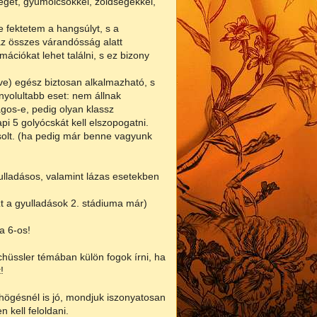
get, gyümölcsökkel, zöldségekkel,
 fektetem a hangsúlyt, s a
 összes várandósság alatt
ciókat lehet találni, s ez bizony
tve) egész biztosan alkalmazható, s
onyolultabb eset: nem állnak
ágos-e, pedig olyan klassz
i 5 golyócskát kell elszopogatni.
asolt. (ha pedig már benne vagyunk
yulladásos, valamint lázas esetekben
ezt a gyulladások 2. stádiuma már)
a 6-os!
chüssler témában külön fogok írni, ha
!
högésnél is jó, mondjuk iszonyatosan
 kell feloldani.