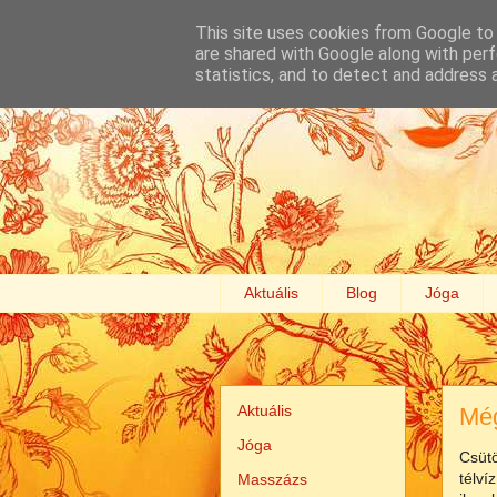
This site uses cookies from Google to d
are shared with Google along with perf
statistics, and to detect and address 
Aktuális
Blog
Jóga
Aktuális
Még
Jóga
Csütö
télví
Masszázs