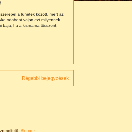
!
szerepel a tünetek között, mert az
yke odabent vajon ezt milyennek
i baja, ha a kismama tüsszent,
Régebbi bejegyzések
Üzemeltető:
Blogger
.