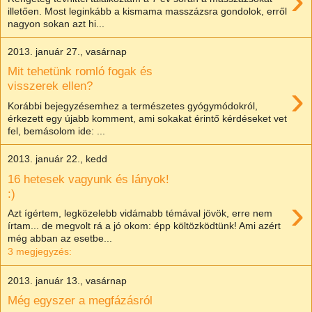
›
illetően. Most leginkább a kismama masszázsra gondolok, erről
nagyon sokan azt hi...
2013. január 27., vasárnap
Mit tehetünk romló fogak és
›
visszerek ellen?
Korábbi bejegyzésemhez a természetes gyógymódokról,
érkezett egy újabb komment, ami sokakat érintő kérdéseket vet
fel, bemásolom ide: ...
2013. január 22., kedd
16 hetesek vagyunk és lányok!
:)
›
Azt ígértem, legközelebb vidámabb témával jövök, erre nem
írtam... de megvolt rá a jó okom: épp költözködtünk! Ami azért
még abban az esetbe...
3 megjegyzés:
2013. január 13., vasárnap
Még egyszer a megfázásról