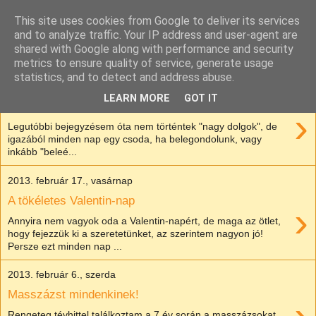
This site uses cookies from Google to deliver its services
and to analyze traffic. Your IP address and user-agent are
shared with Google along with performance and security
▼
metrics to ensure quality of service, generate usage
statistics, and to detect and address abuse.
2013. március 3., vasárnap
LEARN MORE
GOT IT
Hullámvasúton
›
Legutóbbi bejegyzésem óta nem történtek "nagy dolgok", de
igazából minden nap egy csoda, ha belegondolunk, vagy
inkább "beleé...
2013. február 17., vasárnap
A tökéletes Valentin-nap
›
Annyira nem vagyok oda a Valentin-napért, de maga az ötlet,
hogy fejezzük ki a szeretetünket, az szerintem nagyon jó!
Persze ezt minden nap ...
2013. február 6., szerda
Masszázst mindenkinek!
Rengeteg tévhittel találkoztam a 7 év során a masszázsokat