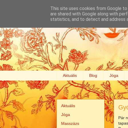
This site uses cookies from Google to d
are shared with Google along with perf
statistics, and to detect and address 
Aktuális
Blog
Jóga
Aktuális
Gyó
Jóga
Pár n
tapas
Masszázs