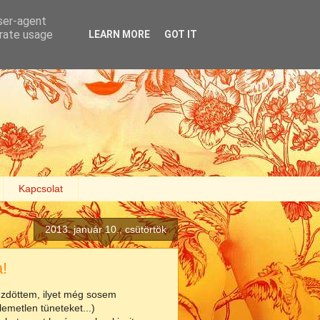
user-agent
erate usage
LEARN MORE
GOT IT
Kapcsolat
2013. január 10., csütörtök
!
üzdöttem, ilyet még sosem
lemetlen tüneteket...)