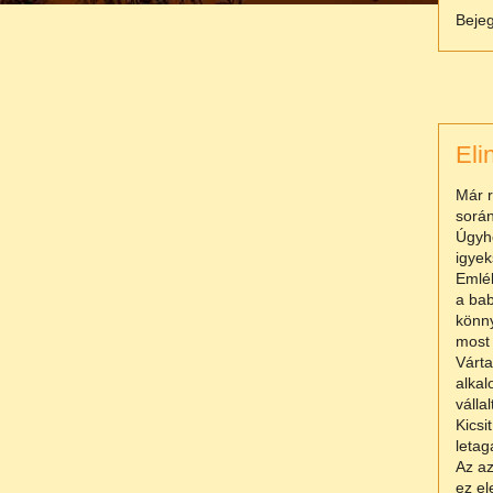
Beje
Eli
Már r
során
Úgyho
igyek
Emlék
a bab
könny
most 
Várta
alkal
válla
Kicsi
letag
Az az
ez el