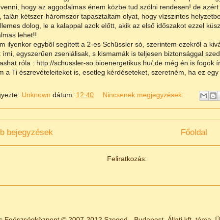
venni, hogy az aggodalmas énem közbe tud szólni rendesen! de azért
, talán kétszer-háromszor tapasztaltam olyat, hogy vízszintes helyzet
ellemes dolog, le a kalappal azok előtt, akik az első időszakot ezzel kü
lmas lehet!!
 ilyenkor egyből segített a 2-es Schüssler só, szerintem ezekről a ki
 írni, egyszerűen zseniálisak, s kismamák is teljesen biztonsággal szed
lvashat róla : http://schussler-so.bioenergetikus.hu/,de még én is fogok í
 a Ti észrevételeiteket is, esetleg kérdéseteket, szeretném, ha ez egy i
gyezte:
Unknown
dátum:
12:40
Nincsenek megjegyzések:
b bejegyzések
Főoldal
Feliratkozás:
Bejegyzések (Atom)
s Egészségközpont © 2007-2012 Szeged - Budapest. Állati kft. téma. 