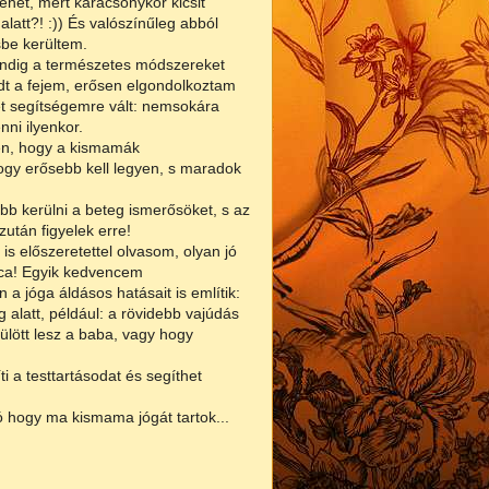
het, mert karácsonykor kicsit
att?! :)) És valószínűleg abból
esbe kerültem.
ndig a természetes módszereket
edt a fejem, erősen elgondolkoztam
ét segítségemre vált: nemsokára
nni ilyenkor.
ten, hogy a kismamák
ogy erősebb kell legyen, s maradok
b kerülni a beteg ismerősöket, s az
után figyelek erre!
is előszeretettel olvasom, olyan jó
bóca! Egyik kedvencem
n a jóga áldásos hatásait is említik:
alatt, például: a rövidebb vajúdás
ülött lesz a baba, vagy hogy
i a testtartásodat és segíthet
 hogy ma kismama jógát tartok...