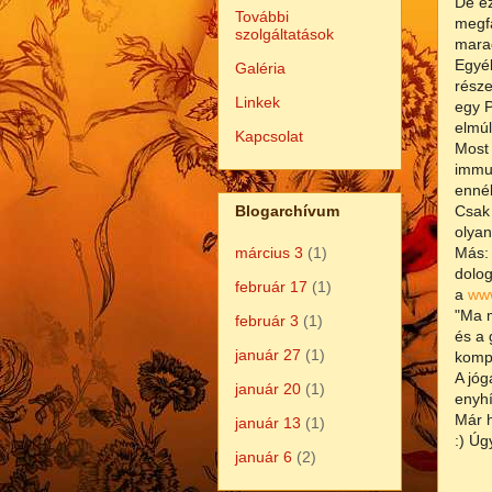
De ez
További
megfá
szolgáltatások
marad
Egyé
Galéria
része
Linkek
egy P
elmúl
Kapcsolat
Most 
immun
ennél
Csak 
Blogarchívum
olyan
Más: 
március 3
(1)
dolog
február 17
(1)
a
ww
"Ma m
február 3
(1)
és a 
január 27
(1)
kompl
A jóg
január 20
(1)
enyhí
Már h
január 13
(1)
:) Úg
január 6
(2)