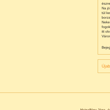
észre
Na jó
túl k
borza
Nekem
fogok
itt o
Várom
Beje
Újab
Hajnalfény Jóga- é