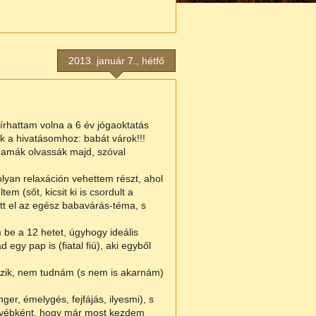
2013. január 7., hétfő
írhattam volna a 6 év jógaoktatás
k a hivatásomhoz: babát várok!!!
mamák olvassák majd, szóval
yan relaxáción vehettem részt, ahol
m (sőt, kicsit ki is csordult a
tt el az egész babavárás-téma, s
 be a 12 hetet, úgyhogy ideális
egy pap is (fiatal fiú), aki egyből
átszik, nem tudnám (s nem is akarnám)
r, émelygés, fejfájás, ilyesmi), s
egyébként, hogy már most kezdem