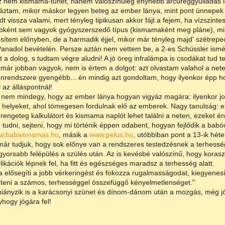
 nem kismama-tünet, hanem valószínűleg enyhébb arcüreggyulladás le
ztam, mikor máskor legyen beteg az ember lánya, mint pont ünnepek al
t vissza valami, mert tényleg tipikusan akkor fájt a fejem, ha vízszint
bként sem vagyok gyógyszerszedő típus (kismamaként meg pláne), mi
sítem előnyben, de a harmadik éjjel, mikor már tényleg majd' szétrep
anadol bevételén. Persze aztán nem vettem be, a 2-es Schüssler ism
t a dolog, s tudtam végre aludni! A jó öreg infralámpa is csodákat tud te
már jobban vagyok, nem is értem a dolgot: azt olvastam valahol a ne
rendszere gyengébb... én mindig azt gondoltam, hogy ilyenkor épp h
 az álláspontnál!
nem mindegy, hogy az ember lánya hogyan vigyáz magára: ilyenkor job
 helyeket, ahol tömegesen fordulnak elő az emberek. Nagy tanulság: ez
rengeteg kalkulátort és kismama naplót lehet találni a neten, ezeket én 
 tudni, sejteni, hogy mi történik éppen odabent, hogyan fejlődik a ba
w.babasmamas.hu
, másik a
www.pelus.hu
, utóbbiban pont a 13-ik héte
ár tudjuk, hogy sok előnye van a rendszeres testedzésnek a terhesség 
gyorsabb felépülés a szülés után. Az is kevésbé valószínű, hogy korasz
ikációk lépnek fel, ha fitt és egészséges maradsz a terhesség alatt.
a elősegíti a jobb vérkeringést és fokozza rugalmasságodat, kiegyenesít
teni a számos, terhességgel összefüggő kényelmetlenséget."
iányzik is a karácsonyi szünet és dínom-dánom után a mozgás, még jó
yhogy jógára fel!