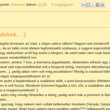
gyezte:
Unknown
dátum:
11:44
3 megjegyzés:
ndulunk... :)
égóta tervezem az írást, s végre valóra váltom! Nagyon sok mindenről 
, de ez talán most életem legfontosabb szakasza, s nagyon kapcsolódi
gy elsősorban erről fog szólni a blogom, de azért talán nem csak kis
szem mindenféléről írni.
szem, amikor 7 éve, a kismama jógaoktatóin, életemben először egy ol
ával való kapcsolatfelvétel volt a központi dolog, mennyire elérzékenyülte
em...), pedig akkor nem volt még pocaklakóm! Mindig is csodával töltö
végre megtapasztalhatom én is!
m azért a bejelentéssel a családom előtt, s pont karácsonykor töltöttem
om is volt hozzá. Mindenki örömmel fogadta a hírt, sőt, a családban akad 
lta a megkeresztelését! :)
t azért még mindig hihetetlen a dolog, pedig azért már a pocimon is l
adni...
 igazság, hogy nekem nem voltak kellemetlen tüneteim (hányás, hányinge
einte zavart: lehet hogy valami nincs rendben velem??? (elképesztő 