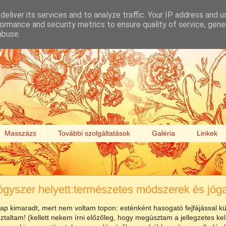
eliver its services and to analyze traffic. Your IP address and 
ormance and security metrics to ensure quality of service, gen
abuse.
Masszázs
További szolgáltatások
Galéria
Linkek
gyszer helyett:természetes módszerek és jóga
ap kimaradt, mert nem voltam topon: esténként hasogató fejfájással k
ztaltam! (kellett nekem írni előzőleg, hogy megúsztam a jellegzetes kel