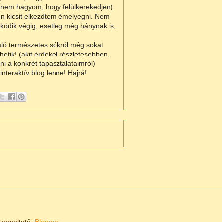
 nem hagyom, hogy felülkerekedjen)
ben kicsit elkezdtem émelyegni. Nem
szködik végig, esetleg még hánynak is,
váló természetes sókról még sokat
hetik! (akit érdekel részletesebben,
rni a konkrét tapasztalataimról)
nteraktív blog lenne! Hajrá!
Üzemeltető:
Blogger
.